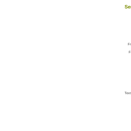
Se
Fr
F
Text